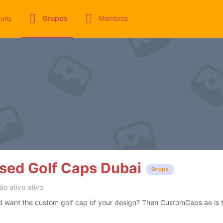
runs
Grupos
Membros
sed Golf Caps Dubai
Grupo
ão ativo ativo
nd want the custom golf cap of your design? Then CustomCaps.ae is t