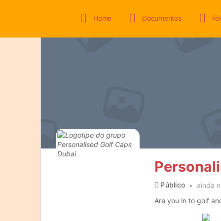
Home
Documentos
Fó
Personali
Público
ainda n
Are you in to golf a