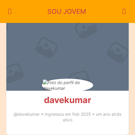
SOU JOVEM
davekumar
@davekumar
•
Ingressou em Feb 2025
•
um ano atrás
ativo