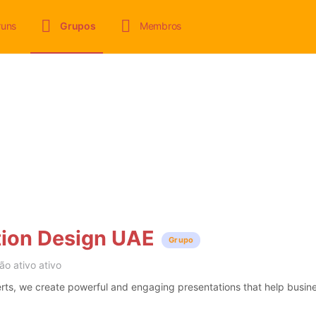
runs
Grupos
Membros
tion Design UAE
Grupo
ão ativo ativo
rts, we create powerful and engaging presentations that help busin