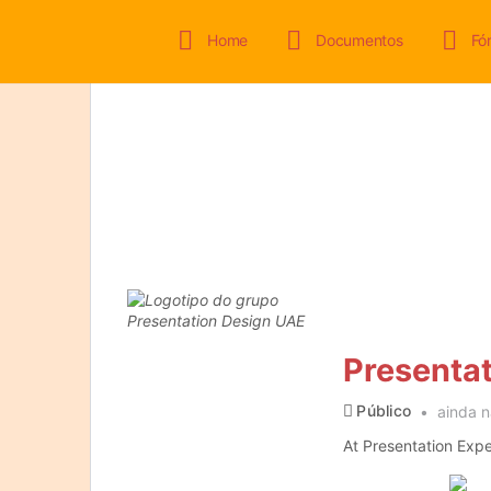
Home
Documentos
Fó
Presenta
Público
ainda n
At Presentation Expe